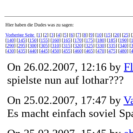
Hier haben die Dudes was zu sagen:
Vorherige Seite
[
1
] [
2
] [
3
] [
4
] [
5
] [
6
] [
7
] [
8
] [
9
] [
10
] [
15
] [
20
] [
25
] [
[
140
] [
145
] [
150
] [
155
] [
160
] [
165
] [
170
] [
175
] [
180
] [
185
] [
190
] [
[
290
] [
295
] [
300
] [
305
] [
310
] [
315
] [
320
] [
325
] [
330
] [
335
] [
340
] [
[
430
] [
435
] [
440
] [
445
] [
450
] [
455
] [
460
] [
465
] [
470
] [
475
] [
480
] [
On 26.02.2007, 12:16 by
Fl
spielste nun auf lothar???
On 25.02.2007, 17:47 by
V
Es macht einfach soviel S