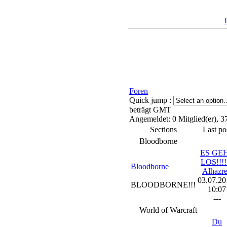
Foren
Quick jump :
beträgt GMT
Angemeldet: 0 Mitglied(er), 3
Sections
Last po
Bloodborne
ES GE
LOS!!!!
Bloodborne
Alhazr
03.07.20
BLOODBORNE!!!
10:07
---
World of Warcraft
Du