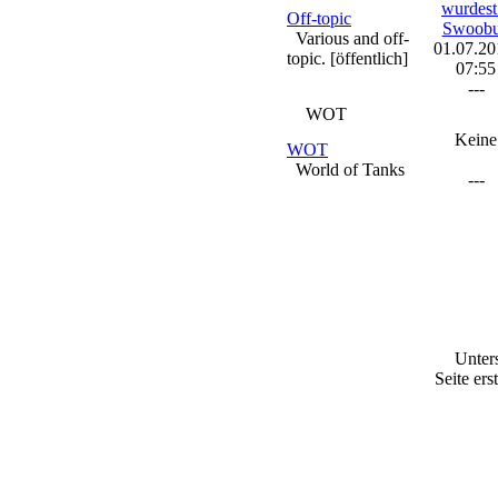
wurdest.
Off-topic
Swoob
Various and off-
01.07.20
topic. [öffentlich]
07:55
---
WOT
Keine
WOT
World of Tanks
---
Unter
Seite ers