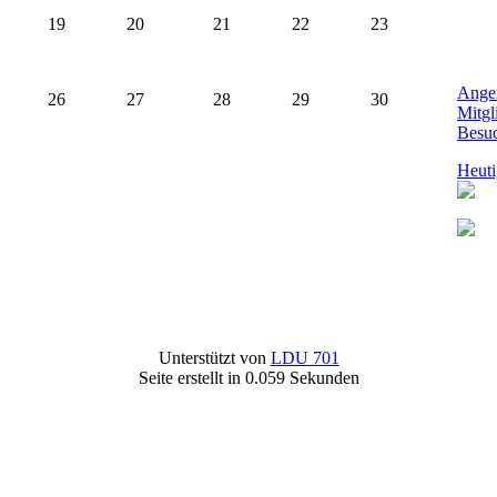
19
20
21
22
23
Angem
26
27
28
29
30
Mitgl
Besu
Heut
Unterstützt von
LDU 701
Seite erstellt in 0.059 Sekunden