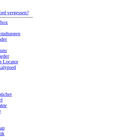
ord vergessen?
tbox
n
staltungen
nder
 uns
ieder
s Locator
kalypsed
bücher
el
akte
e
map
tik