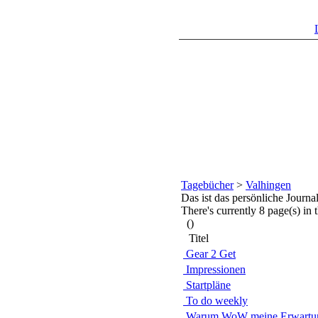
Tagebücher
>
Valhingen
Das ist das persönliche Journ
There's currently 8 page(s) in t
()
Titel
Gear 2 Get
Impressionen
Startpläne
To do weekly
Warum WoW meine Erwartu