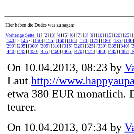
Hier haben die Dudes was zu sagen:
Vorherige Seite
[
1
] [
2
] [
3
] [
4
] [
5
] [
6
] [
7
] [
8
] [
9
] [
10
] [
15
] [
20
] [
25
] [
[
140
] >
145
< [
150
] [
155
] [
160
] [
165
] [
170
] [
175
] [
180
] [
185
] [
190
]
[
290
] [
295
] [
300
] [
305
] [
310
] [
315
] [
320
] [
325
] [
330
] [
335
] [
340
] [
[
440
] [
445
] [
450
] [
455
] [
460
] [
465
] [
470
] [
475
] [
480
] [
485
] [
487
]
N
On 10.04.2013, 08:23 by
V
Laut
http://www.happyaupai
etwa 380 EUR monatlich. Da
teurer.
On 10.04.2013, 07:34 by
V