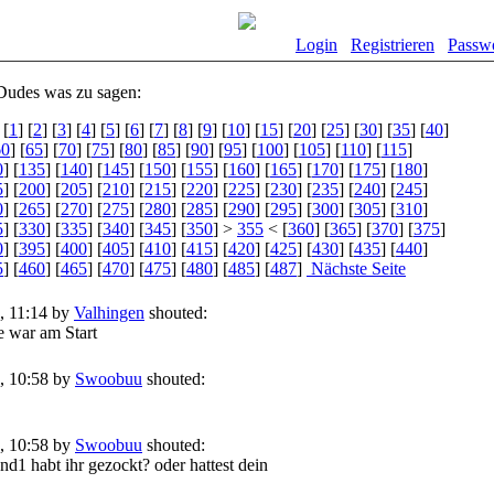
Login
Registrieren
Passw
Dudes was zu sagen:
[
1
] [
2
] [
3
] [
4
] [
5
] [
6
] [
7
] [
8
] [
9
] [
10
] [
15
] [
20
] [
25
] [
30
] [
35
] [
40
]
60
] [
65
] [
70
] [
75
] [
80
] [
85
] [
90
] [
95
] [
100
] [
105
] [
110
] [
115
]
0
] [
135
] [
140
] [
145
] [
150
] [
155
] [
160
] [
165
] [
170
] [
175
] [
180
]
5
] [
200
] [
205
] [
210
] [
215
] [
220
] [
225
] [
230
] [
235
] [
240
] [
245
]
0
] [
265
] [
270
] [
275
] [
280
] [
285
] [
290
] [
295
] [
300
] [
305
] [
310
]
5
] [
330
] [
335
] [
340
] [
345
] [
350
] >
355
< [
360
] [
365
] [
370
] [
375
]
0
] [
395
] [
400
] [
405
] [
410
] [
415
] [
420
] [
425
] [
430
] [
435
] [
440
]
5
] [
460
] [
465
] [
470
] [
475
] [
480
] [
485
] [
487
]
Nächste Seite
, 11:14 by
Valhingen
shouted:
war am Start
, 10:58 by
Swoobuu
shouted:
, 10:58 by
Swoobuu
shouted:
d1 habt ihr gezockt? oder hattest dein