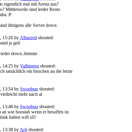
ts eigentlich mal mit Arena aus?
? Mittlerweile sind leider Resto
imba :P
ind übrigens alle Server down
, 15:26 by
Alhazred
shouted:
sind ja geil
 wieder down..hmmm
, 14:25 by
Valhingen
shouted:
ch tatsächlich ein bisschen an die letzte
, 13:54 by
Swoobuu
shouted:
vielleicht mehr nach al
, 13:48 by
Swoobuu
shouted:
ch an wie boostah wenn er besoffen ist
rink haben will xD
, 13:38 by
Arji
shouted: