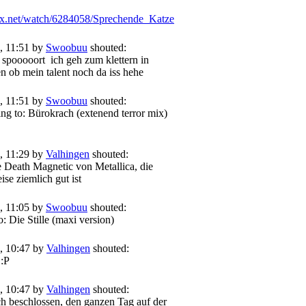
gmx.net/watch/6284058/Sprechende_Katze
, 11:51 by
Swoobuu
shouted:
e spooooort
ich geh zum klettern in
n ob mein talent noch da iss hehe
, 11:51 by
Swoobuu
shouted:
ing to: Bürokrach (extenend terror mix)
, 11:29 by
Valhingen
shouted:
ie Death Magnetic von Metallica, die
ise ziemlich gut ist
, 11:05 by
Swoobuu
shouted:
o: Die Stille (maxi version)
, 10:47 by
Valhingen
shouted:
 :P
, 10:47 by
Valhingen
shouted:
ch beschlossen, den ganzen Tag auf der