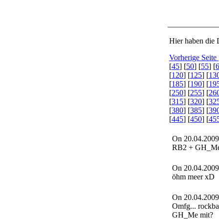
Hier haben die 
Vorherige Seite
[
45
] [
50
] [
55
] [
[
120
] [
125
] [
13
[
185
] [
190
] [
19
[
250
] [
255
] [
26
[
315
] [
320
] [
32
[
380
] [
385
] [
39
[
445
] [
450
] [
45
On 20.04.2009
RB2 + GH_Me 
On 20.04.2009
öhm meer xD
On 20.04.2009
Omfg... rockban
GH_Me mit?