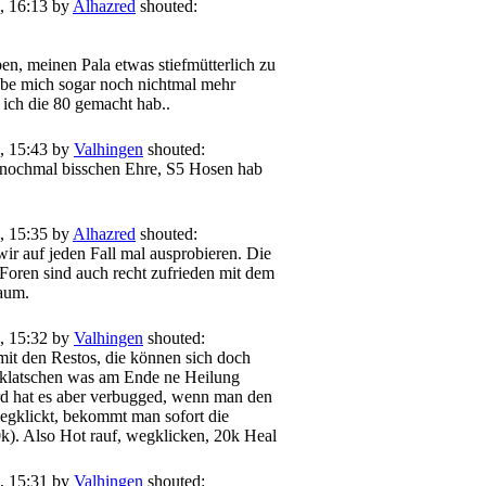
, 16:13 by
Alhazred
shouted:
z
en, meinen Pala etwas stiefmütterlich zu
be mich sogar noch nichtmal mehr
t ich die 80 gemacht hab..
, 15:43 by
Valhingen
shouted:
 nochmal bisschen Ehre, S5 Hosen hab
, 15:35 by
Alhazred
shouted:
 wir auf jeden Fall mal ausprobieren. Die
 Foren sind auch recht zufrieden mit dem
aum.
, 15:32 by
Valhingen
shouted:
 mit den Restos, die können sich doch
fklatschen was am Ende ne Heilung
ard hat es aber verbugged, wenn man den
wegklickt, bekommt man sofort die
k). Also Hot rauf, wegklicken, 20k Heal
, 15:31 by
Valhingen
shouted: