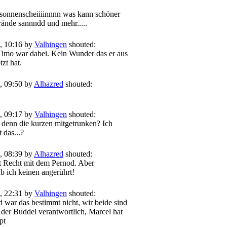
sonnenscheiiiinnnn was kann schöner
rände sannndd und mehr.....
, 10:16 by
Valhingen
shouted:
imo war dabei. Kein Wunder das er aus
zt hat.
, 09:50 by
Alhazred
shouted:
, 09:17 by
Valhingen
shouted:
denn die kurzen mitgetrunken? Ich
 das...?
, 08:39 by
Alhazred
shouted:
t Recht mit dem Pernod. Aber
b ich keinen angerührt!
, 22:31 by
Valhingen
shouted:
 war das bestimmt nicht, wir beide sind
 der Buddel verantwortlich, Marcel hat
ppt