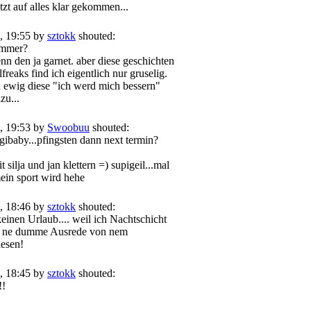
etzt auf alles klar gekommen...
, 19:55 by
sztokk
shouted:
immer?
nn den ja garnet. aber diese geschichten
freaks find ich eigentlich nur gruselig.
ewig diese "ich werd mich bessern"
zu...
, 19:53 by
Swoobuu
shouted:
gibaby...pfingsten dann next termin?
 silja und jan klettern =) supigeil...mal
ein sport wird hehe
, 18:46 by
sztokk
shouted:
inen Urlaub.... weil ich Nachtschicht
so ne dumme Ausrede von nem
lesen!
, 18:45 by
sztokk
shouted:
!!