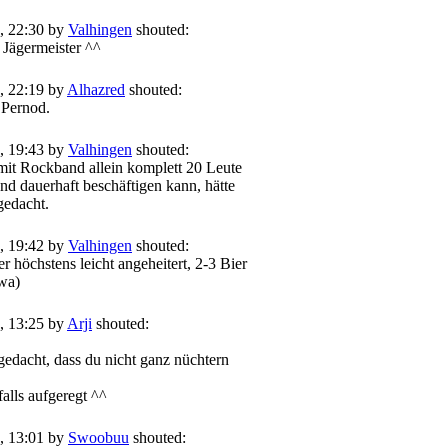
, 22:30 by
Valhingen
shouted:
 Jägermeister ^^
, 22:19 by
Alhazred
shouted:
 Pernod.
, 19:43 by
Valhingen
shouted:
it Rockband allein komplett 20 Leute
nd dauerhaft beschäftigen kann, hätte
 gedacht.
, 19:42 by
Valhingen
shouted:
r höchstens leicht angeheitert, 2-3 Bier
twa)
, 13:25 by
Arji
shouted:
gedacht, dass du nicht ganz nüchtern
falls aufgeregt ^^
, 13:01 by
Swoobuu
shouted: