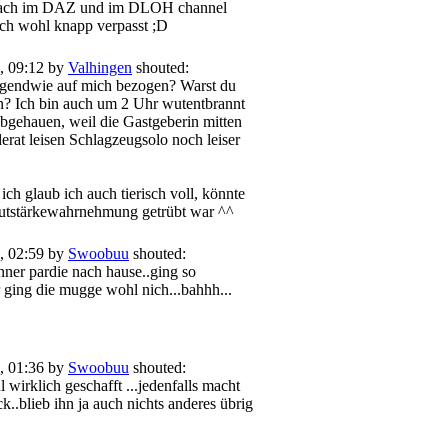
rach im DAZ und im DLOH channel
ich wohl knapp verpasst ;D
, 09:12 by
Valhingen
shouted:
rgendwie auf mich bezogen? Warst du
n? Ich bin auch um 2 Uhr wutentbrannt
abgehauen, weil die Gastgeberin mitten
rat leisen Schlagzeugsolo noch leiser
ich glaub ich auch tierisch voll, könnte
autstärkewahrnehmung getrübt war ^^
, 02:59 by
Swoobuu
shouted:
nner pardie nach hause..ging so
er ging die mugge wohl nich...bahhh...
, 01:36 by
Swoobuu
shouted:
l wirklich geschafft ...jedenfalls macht
k..blieb ihn ja auch nichts anderes übrig