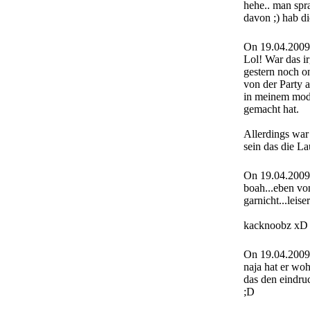
hehe.. man sp
davon ;) hab d
On 19.04.2009
Lol! War das i
gestern noch o
von der Party 
in meinem mode
gemacht hat.
Allerdings war 
sein das die L
On 19.04.2009
boah...eben vo
garnicht...leis
kacknoobz xD
On 19.04.2009
naja hat er woh
das den eindruc
;D