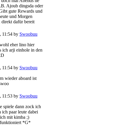
s doch mal Abends ne
.B. Ajoub dingsda oder
. Gibt gute Rewards und
 heute und Morgen
direkt dafür bereit
, 11:54 by
Swoobuu
wohl eher lino hier
 ich arji einhole in den
 xD
, 11:54 by
Swoobuu
n wieder aboard ist
 swoo
, 11:53 by
Swoobuu
e spiele dann zock ich
n ich paar leute dabei
ich mit kimba ;)
 funktioniert *G*