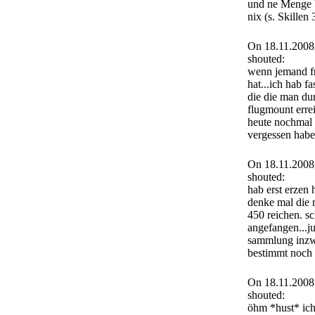
und ne Menge b
nix (s. Skillen
On 18.11.2008
shouted:
wenn jemand f
hat...ich hab fas
die die man du
flugmount errei
heute nochmal 
vergessen hab
On 18.11.2008
shouted:
hab erst erzen h
denke mal die m
450 reichen. s
angefangen...j
sammlung inzwi
bestimmt noch n
On 18.11.2008
shouted:
öhm *hust* ich