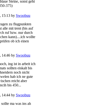
laue Steine, sonst geht
 350-375)
, 15:13 by
Swoobuu
ragen zu flugpunkten
t alle mit trent (bis auf
rch ruf bzw. nur durch
chen kann)....ich wollte
prüfen ob ich einen
e
, 14:46 by
Swoobuu
och, ing ist in arbeit ich
ats sollten eiskalt bis
chneidern noch nicht
uwelen hab ich ne gute
schen reicht aber
cih bis 450...
, 14:44 by
Swoobuu
 sollte ma was ins ah