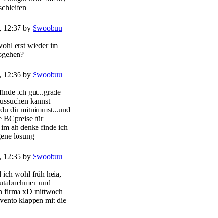
schleifen
, 12:37 by
Swoobuu
wohl erst wieder im
osgehen?
, 12:36 by
Swoobuu
finde ich gut...grade
 aussuchen kannst
 du dir mitnimmst...und
e BCpreise für
 im ah denke finde ich
gene lösung
, 12:35 by
Swoobuu
 ich wohl früh heia,
lutabnehmen und
in firma xD mittwoch
vento klappen mit die