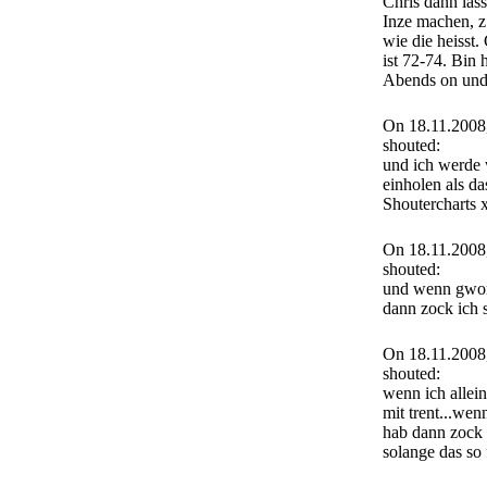
Chris dann las
Inze machen, z
wie die heisst
ist 72-74. Bin
Abends on und 
On 18.11.2008
shouted:
und ich werde 
einholen als das
Shoutercharts
On 18.11.2008
shouted:
und wenn gwor
dann zock ich
On 18.11.2008
shouted:
wenn ich allein
mit trent...wen
hab dann zock 
solange das so