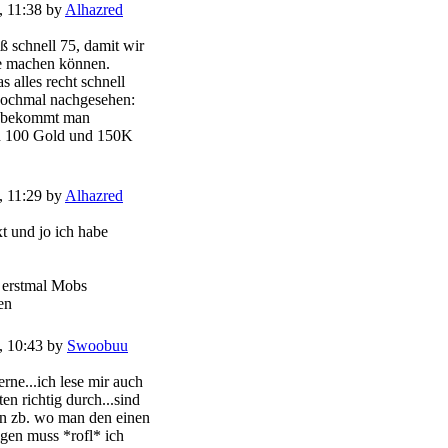
, 11:38 by
Alhazred
ß schnell 75, damit wir
he machen können.
s alles recht schnell
nochmal nachgesehen:
s bekommt man
h 100 Gold und 150K
, 11:29 by
Alhazred
xt und jo ich habe
h erstmal Mobs
hen
, 10:43 by
Swoobuu
erne...ich lese mir auch
ten richtig durch...sind
rin zb. wo man den einen
igen muss *rofl* ich