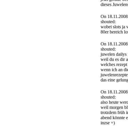
dieses Juwelen
On 18.11.2008
shouted:
wobei slots ja 
80er bereich l
On 18.11.2008
shouted:
juwelen dailys 
weil du es dir
welches rezept
wenn ich an di
juwelenrezepte
das eine gelun
On 18.11.2008
shouted:
also heute werd
weil morgen b
trotzdem früh 
abend könnte e
inzse =)