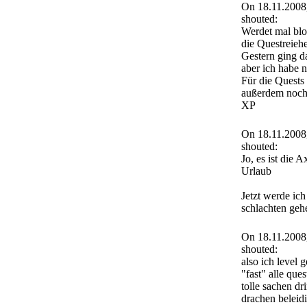
On 18.11.2008
shouted:
Werdet mal blo
die Questreie
Gestern ging da
aber ich habe 
Für die Quest
außerdem noc
XP
On 18.11.2008
shouted:
Jo, es ist die A
Urlaub
Jetzt werde ic
schlachten ge
On 18.11.2008
shouted:
also ich level g
"fast" alle ques
tolle sachen d
drachen beleid