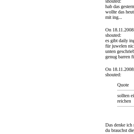
shouted:
hab das gester
wollte das heu
mit ing...
On 18.11.2008
shouted:
es gibt daily i
für juwelen nic
unten geschrieb
genug barren f
On 18.11.2008
shouted:
Quote
sollten e
reichen
Das denke ich 
du brauchst di