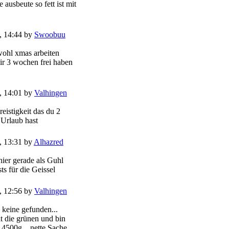
 ausbeute so fett ist mit
, 14:44 by
Swoobuu
wohl xmas arbeiten
r 3 wochen frei haben
, 14:01 by
Valhingen
reistigkeit das du 2
rlaub hast
, 13:31 by
Alhazred
hier gerade als Guhl
ts für die Geissel
, 12:56 by
Valhingen
keine gefunden...
t die grünen und bin
i 4500g... nette Sache,