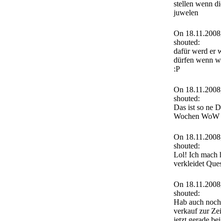
stellen wenn die
juwelen
On 18.11.2008
shouted:
dafür werd er 
dürfen wenn wi
:P
On 18.11.2008
shouted:
Das ist so ne D
Wochen WoW U
On 18.11.2008
shouted:
Lol! Ich mach 
verkleidet Ques
On 18.11.2008
shouted:
Hab auch noch 
verkauf zur Zei
jetzt gerade be