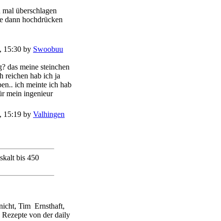
n mal überschlagen
te dann hochdrücken
, 15:30 by
Swoobuu
ng? das meine steinchen
h reichen hab ich ja
en.. ich meinte ich hab
ür mein ingenieur
, 15:19 by
Valhingen
iskalt bis 450
nicht, Tim
Ernsthaft,
e Rezepte von der daily