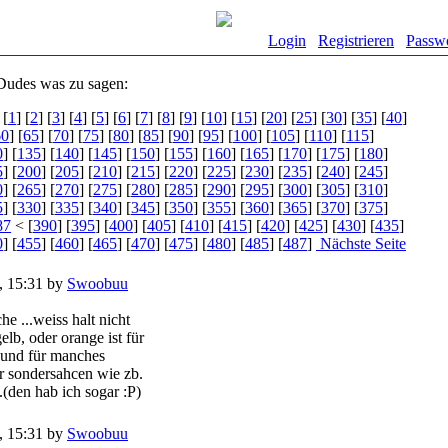
Login
Registrieren
Passw
Dudes was zu sagen:
[
1
] [
2
] [
3
] [
4
] [
5
] [
6
] [
7
] [
8
] [
9
] [
10
] [
15
] [
20
] [
25
] [
30
] [
35
] [
40
]
60
] [
65
] [
70
] [
75
] [
80
] [
85
] [
90
] [
95
] [
100
] [
105
] [
110
] [
115
]
0
] [
135
] [
140
] [
145
] [
150
] [
155
] [
160
] [
165
] [
170
] [
175
] [
180
]
5
] [
200
] [
205
] [
210
] [
215
] [
220
] [
225
] [
230
] [
235
] [
240
] [
245
]
0
] [
265
] [
270
] [
275
] [
280
] [
285
] [
290
] [
295
] [
300
] [
305
] [
310
]
5
] [
330
] [
335
] [
340
] [
345
] [
350
] [
355
] [
360
] [
365
] [
370
] [
375
]
87
< [
390
] [
395
] [
400
] [
405
] [
410
] [
415
] [
420
] [
425
] [
430
] [
435
]
0
] [
455
] [
460
] [
465
] [
470
] [
475
] [
480
] [
485
] [
487
]
Nächste Seite
, 15:31 by
Swoobuu
che ...weiss halt nicht
lb, oder orange ist für
e und für manches
r sondersahcen wie zb.
..(den hab ich sogar :P)
, 15:31 by
Swoobuu