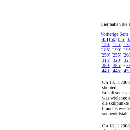
Hier haben die 
Vorherige Seite
[
45
] [
50
] [
55
] [
[
120
] [
125
] [
13
[
185
] [
190
] [
19
[
250
] [
255
] [
26
[
315
] [
320
] [
32
[
380
] [
385
] >
3
[
440
] [
445
] [
45
On 18.11.2008
shouted:
ist halt sone sa
was wielange ge
die skillpunkt
brauchts wiede
sonnenkristall.
On 18.11.2008