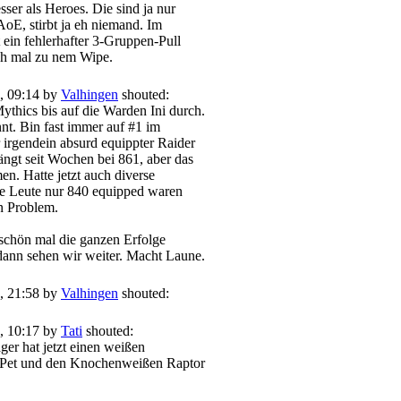
esser als Heroes. Die sind ja nur
AoE, stirbt ja eh niemand. Im
 ein fehlerhafter 3-Gruppen-Pull
ch mal zu nem Wipe.
, 09:14 by
Valhingen
shouted:
Mythics bis auf die Warden Ini durch.
annt. Bin fast immer auf #1 im
irgendein absurd equippter Raider
 hängt seit Wochen bei 861, aber das
en. Hatte jetzt auch diverse
e Leute nur 840 equipped waren
n Problem.
 schön mal die ganzen Erfolge
dann sehen wir weiter. Macht Laune.
, 21:58 by
Valhingen
shouted:
, 10:17 by
Tati
shouted:
ger hat jetzt einen weißen
s Pet und den Knochenweißen Raptor