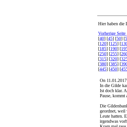
Hier haben die 
Vorherige Seite
[
40
] [
45
] [
50
] [
[
120
] [
125
] [
13
[
185
] [
190
] [
19
[
250
] [
255
] [
26
[
315
] [
320
] [
32
[
380
] [
385
] [
39
[
445
] [
450
] [
45
On 11.01.2017
In die Gilde ka
Ist doch klar.
Pause, kommt a
Die Gildenbank
geordnet, weil 
Leute hatten. E
irgendwas vorh
Kram mal raus