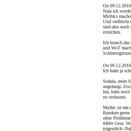
On 09.12.2016
Naja ich werde
Mythics machen
Und vielleicht
sind also noch
erreichen.
Ich brauch das
und WoT mach 
Schmerzgrenze
On 09.12.2016
Ich hatte ja s
Sodala, mein S
angelangt. Zoc
hin, habs noch 
zu verlassen.
Mythic ist mit
Random gerne m
ohne Probleme.
840er Gear. Wa
(eigentlich: Da