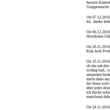
bessere Klamot
Gruppensuche +
On 07.12.2016
lol.. danke lie
On 06.12.2016
Herzlichen Gl
On 26.11.2016
Klar, kein Pro
On 25.11.2016
oh das mit den l
writing bull.. 
ansonsten bestel
darfst dann auc
der firma wird
über jedes deut
ich fluche sch
manchmal dabe
On 24.11.2016