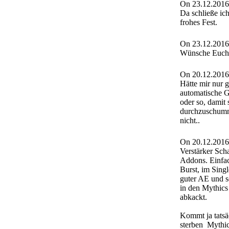
On 23.12.2016
Da schließe ic
frohes Fest.
On 23.12.2016
Wünsche Euch´
On 20.12.2016
Hätte mir nur g
automatische 
oder so, damit 
durchzuschumme
nicht..
On 20.12.2016
Verstärker Scha
Addons. Einfa
Burst, im Singl
guter AE und s
in den Mythics
abkackt.
Kommt ja tatsä
sterben
Mythics