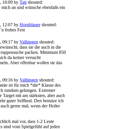
, 16:09 by
Tati
shouted:
h mich an und wünsche ebenfalls ein
, 12:07 by
Hornblauer
shouted:
n frohes Fest
, 09:17 by
Valhingen
shouted:
ewünscht, dass sie die auch in die
Gruppensuche packen. Minimum 850
sich da keiner versucht
ln. Aber offenbar wollen sie das
, 09:16 by
Valhingen
shouted:
mie ist für mich *die* Klasse des
ch rundum gelungen. Extremer
e Target mit am stärksten, aber auch
ehr guter Selfheal. Den benutze ich
 auch gerne mal, wenn der Heiler
chlich mal vor, dass 1-2 Leute
 sind vom Spielgefühl auf jeden