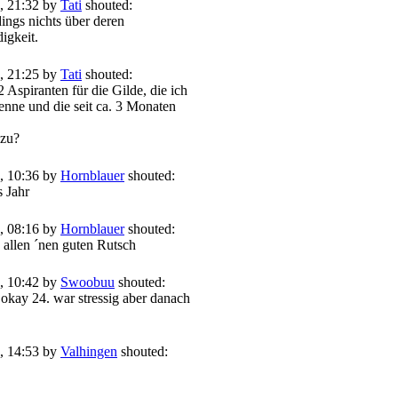
, 21:32 by
Tati
shouted:
dings nichts über deren
igkeit.
, 21:25 by
Tati
shouted:
2 Aspiranten für die Gilde, die ich
nne und die seit ca. 3 Monaten
azu?
, 10:36 by
Hornblauer
shouted:
s Jahr
, 08:16 by
Hornblauer
shouted:
allen ´nen guten Rutsch
, 10:42 by
Swoobuu
shouted:
okay 24. war stressig aber danach
, 14:53 by
Valhingen
shouted: