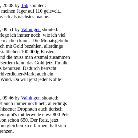
, 20:08 by
Tati
shouted:
 meinen Jäger auf 110 gelevelt...
s ich als nächstes mache...
, 09:51 by
Valhingen
shouted:
lege ich immer noch, wie ich viel
e machen kann.
Die Monatsgebühr
ch mit Gold bezahlen, allerdings
 stattlichen 100.000g Kosten
d die muss man erstmal zusammen
rdem kann das Gold jetzt für alle
 benutzen. Dadurch herrscht
eldverdiener-Markt auch ein
 Wind. Da will jetzt jeder Kohle
, 09:46 by
Valhingen
shouted:
t auch immer noch nett, allerdings
hissener Dropraten auch tierisch
em gibt's mittlerweile etwa 800 Pets
von schon 650. Der Reiz, jetzt
m gleichen zu erfarmen, hält sich
renzen.