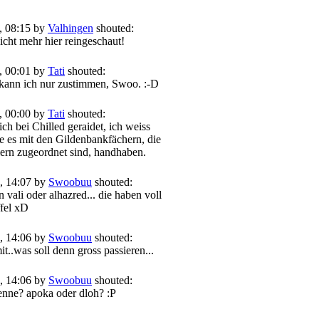
, 08:15 by
Valhingen
shouted:
icht mehr hier reingeschaut!
, 00:01 by
Tati
shouted:
kann ich nur zustimmen, Swoo. :-D
, 00:00 by
Tati
shouted:
ch bei Chilled geraidet, ich weiss
ie es mit den Gildenbankfächern, die
lern zugeordnet sind, handhaben.
, 14:07 by
Swoobuu
shouted:
n vali oder alhazred... die haben voll
ffel xD
, 14:06 by
Swoobuu
shouted:
t..was soll denn gross passieren...
, 14:06 by
Swoobuu
shouted:
enne? apoka oder dloh? :P