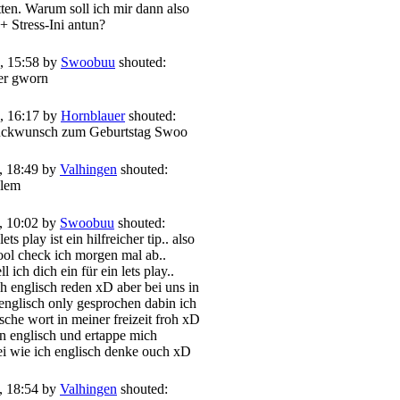
ten. Warum soll ich mir dann also
 Stress-Ini antun?
, 15:58 by
Swoobuu
shouted:
ber gworn
, 16:17 by
Hornblauer
shouted:
ückwunsch zum Geburtstag Swoo
, 18:49 by
Valhingen
shouted:
blem
, 10:02 by
Swoobuu
shouted:
ets play ist ein hilfreicher tip.. also
cool check ich morgen mal ab..
l ich dich ein für ein lets play..
h englisch reden xD aber bei uns in
 englisch only gesprochen dabin ich
sche wort in meiner freizeit froh xD
on englisch und ertappe mich
i wie ich englisch denke ouch xD
, 18:54 by
Valhingen
shouted: