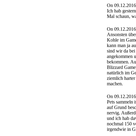
On 09.12.2016
Ich hab gestern
Mal schaun, wa
On 09.12.2016
Ansonsten über
Kohle im Gam
kann man ja au
sind wir da bei
angekommen un
bekommen. Auße
Blizzard Games
natürlich im G
ziemlich harter
machen.
On 09.12.2016
Pets sammeln is
auf Grund besc
nervig. Außerd
und ich hab da
nochmal 150 vo
irgendwie in G