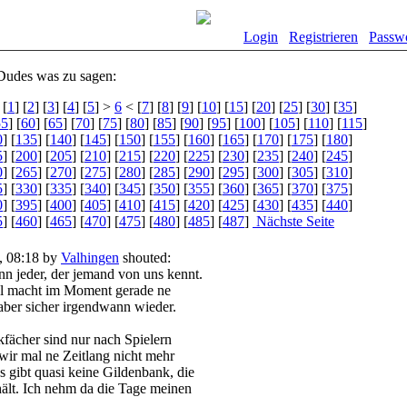
Login
Registrieren
Passw
Dudes was zu sagen:
[
1
] [
2
] [
3
] [
4
] [
5
] >
6
< [
7
] [
8
] [
9
] [
10
] [
15
] [
20
] [
25
] [
30
] [
35
]
55
] [
60
] [
65
] [
70
] [
75
] [
80
] [
85
] [
90
] [
95
] [
100
] [
105
] [
110
] [
115
]
0
] [
135
] [
140
] [
145
] [
150
] [
155
] [
160
] [
165
] [
170
] [
175
] [
180
]
5
] [
200
] [
205
] [
210
] [
215
] [
220
] [
225
] [
230
] [
235
] [
240
] [
245
]
0
] [
265
] [
270
] [
275
] [
280
] [
285
] [
290
] [
295
] [
300
] [
305
] [
310
]
5
] [
330
] [
335
] [
340
] [
345
] [
350
] [
355
] [
360
] [
365
] [
370
] [
375
]
0
] [
395
] [
400
] [
405
] [
410
] [
415
] [
420
] [
425
] [
430
] [
435
] [
440
]
5
] [
460
] [
465
] [
470
] [
475
] [
480
] [
485
] [
487
]
Nächste Seite
, 08:18 by
Valhingen
shouted:
nn jeder, der jemand von uns kennt.
 Al macht im Moment gerade ne
ber sicher irgendwann wieder.
fächer sind nur nach Spielern
wir mal ne Zeitlang nicht mehr
s gibt quasi keine Gildenbank, die
ält. Ich nehm da die Tage meinen
.