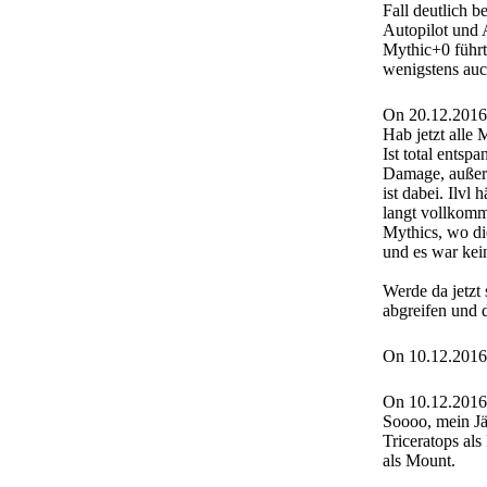
Fall deutlich b
Autopilot und 
Mythic+0 führt
wenigstens au
On 20.12.2016
Hab jetzt alle 
Ist total entsp
Damage, außer 
ist dabei. Ilvl
langt vollkomm
Mythics, wo di
und es war kei
Werde da jetzt
abgreifen und 
On 10.12.2016
On 10.12.2016
Soooo, mein Jä
Triceratops al
als Mount.