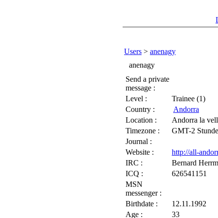
Users
>
anenagy
anenagy
Send a private
message :
Level :
Trainee (1)
Country :
Andorra
Location :
Andorra la vel
Timezone :
GMT-2 Stund
Journal :
Website :
http://all-ando
IRC :
Bernard Herr
ICQ :
626541151
MSN
messenger :
Birthdate :
12.11.1992
Age :
33